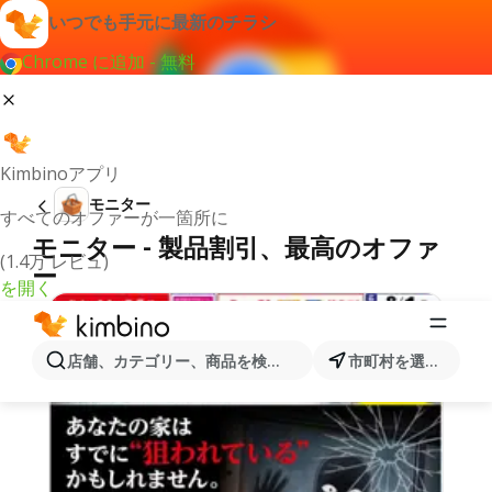
いつでも手元に最新のチラシ
Chrome に追加 - 無料
Kimbinoアプリ
モニター
すべてのオファーが一箇所に
モニター - 製品割引、最高のオファ
(1.4万 レビュ)
ー
を開く
店舗、カテゴリー、商品を検索...
市町村を選択します