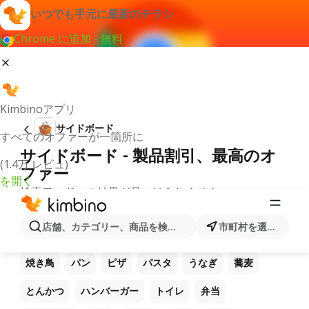
いつでも手元に最新のチラシ
Chrome に追加 - 無料
Kimbinoアプリ
サイドボード
すべてのオファーが一箇所に
サイドボード - 製品割引、最高のオ
(1.4万 レビュ)
ファー
を開く
検索ワードへの結果が見つけられません。
他のお気に入り製品
店舗、カテゴリー、商品を検索...
市町村を選択します
ラーメン
コーヒー
ご飯
うどん
電卓
焼き鳥
パン
ピザ
パスタ
うなぎ
蕎麦
とんかつ
ハンバーガー
トイレ
弁当