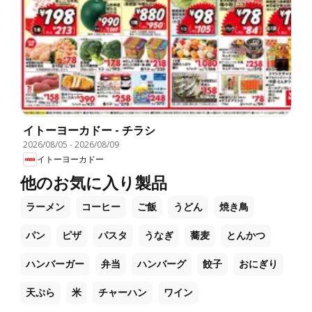
イトーヨーカドー - チラシ
2026/08/05
-
2026/08/09
イトーヨーカドー
他のお気に入り製品
ラーメン
コーヒー
ご飯
うどん
焼き鳥
パン
ピザ
パスタ
うなぎ
蕎麦
とんかつ
ハンバーガー
弁当
ハンバーグ
餃子
おにぎり
天ぷら
米
チャーハン
ワイン