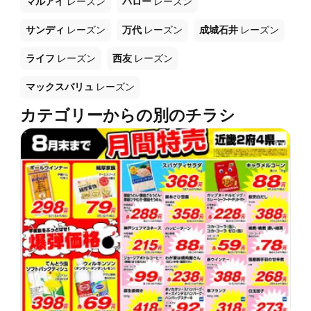
マルアイ
レーズン
バロー
レーズン
サンディ
レーズン
万代
レーズン
成城石井
レーズン
ライフ
レーズン
西友
レーズン
マックスバリュ
レーズン
カテゴリーからの別のチラシ