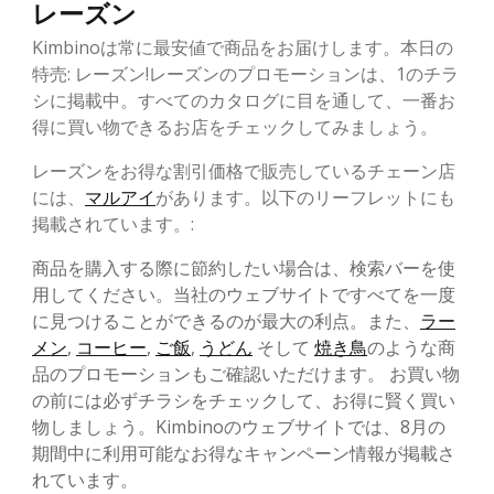
レーズン
Kimbinoは常に最安値で商品をお届けします。本日の
特売: レーズン!レーズンのプロモーションは、1のチラ
シに掲載中。すべてのカタログに目を通して、一番お
得に買い物できるお店をチェックしてみましょう。
レーズンをお得な割引価格で販売しているチェーン店
には、
マルアイ
があります。以下のリーフレットにも
掲載されています。:
商品を購入する際に節約したい場合は、検索バーを使
用してください。当社のウェブサイトですべてを一度
に見つけることができるのが最大の利点。また、
ラー
メン
,
コーヒー
,
ご飯
,
うどん
そして
焼き鳥
のような商
品のプロモーションもご確認いただけます。 お買い物
の前には必ずチラシをチェックして、お得に賢く買い
物しましょう。Kimbinoのウェブサイトでは、8月の
期間中に利用可能なお得なキャンペーン情報が掲載さ
れています。