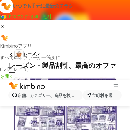
いつでも手元に最新のチラシ
Chrome に追加 - 無料
Kimbinoアプリ
レーズン
すべてのオファーが一箇所に
レーズン - 製品割引、最高のオファ
(1.4万 レビュ)
ー
を開く
店舗、カテゴリー、商品を検索...
市町村を選択します