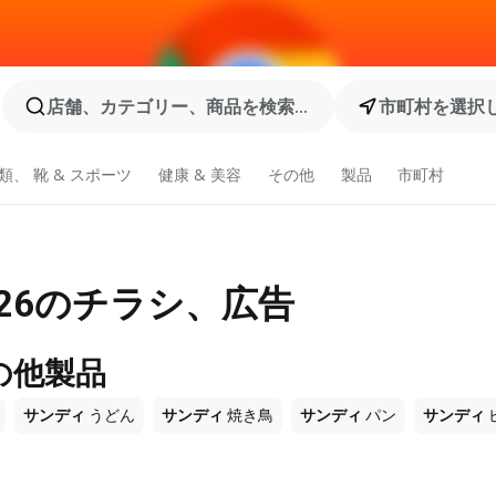
店舗、カテゴリー、商品を検索...
市町村を選択
類、 靴 & スポーツ
健康 & 美容
その他
製品
市町村
026のチラシ、広告
の他製品
サンディ
うどん
サンディ
焼き鳥
サンディ
パン
サンディ