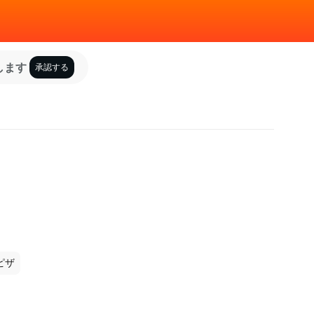
します
承認する
ピザ