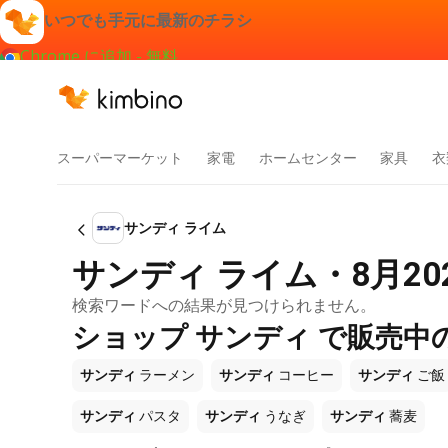
いつでも手元に最新のチラシ
Chrome に追加 - 無料
スーパーマーケット
家電
ホームセンター
家具
衣
サンディ ライム
サンディ ライム・8月2
検索ワードへの結果が見つけられません。
ショップ サンディ で販売中
サンディ
ラーメン
サンディ
コーヒー
サンディ
ご飯
サンディ
パスタ
サンディ
うなぎ
サンディ
蕎麦