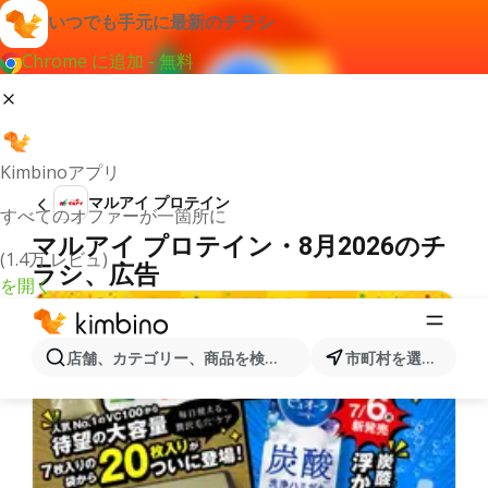
いつでも手元に最新のチラシ
Chrome に追加 - 無料
Kimbinoアプリ
マルアイ プロテイン
すべてのオファーが一箇所に
マルアイ プロテイン・8月2026のチ
(1.4万 レビュ)
ラシ、広告
を開く
店舗、カテゴリー、商品を検索...
市町村を選択します