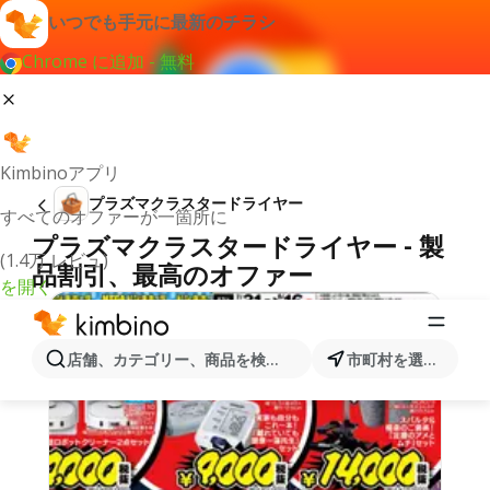
いつでも手元に最新のチラシ
Chrome に追加 - 無料
Kimbinoアプリ
プラズマクラスタードライヤー
すべてのオファーが一箇所に
プラズマクラスタードライヤー - 製
(1.4万 レビュ)
品割引、最高のオファー
を開く
店舗、カテゴリー、商品を検索...
市町村を選択します