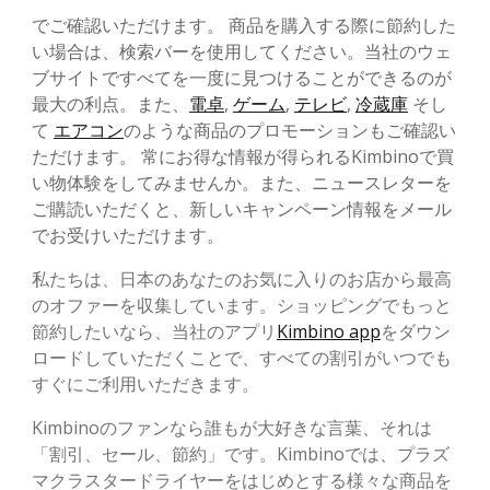
でご確認いただけます。 商品を購入する際に節約した
い場合は、検索バーを使用してください。当社のウェ
ブサイトですべてを一度に見つけることができるのが
最大の利点。また、
電卓
,
ゲーム
,
テレビ
,
冷蔵庫
そし
て
エアコン
のような商品のプロモーションもご確認い
ただけます。 常にお得な情報が得られるKimbinoで買
い物体験をしてみませんか。また、ニュースレターを
ご購読いただくと、新しいキャンペーン情報をメール
でお受けいただけます。
私たちは、日本のあなたのお気に入りのお店から最高
のオファーを収集しています。ショッピングでもっと
節約したいなら、当社のアプリ
Kimbino app
をダウン
ロードしていただくことで、すべての割引がいつでも
すぐにご利用いただきます。
Kimbinoのファンなら誰もが大好きな言葉、それは
「割引、セール、節約」です。Kimbinoでは、プラズ
マクラスタードライヤーをはじめとする様々な商品を