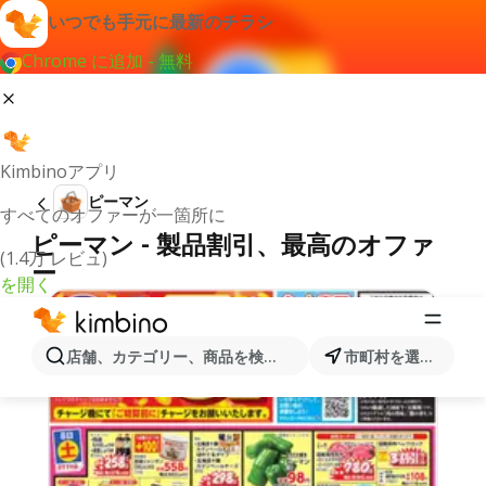
いつでも手元に最新のチラシ
Chrome に追加 - 無料
Kimbinoアプリ
ピーマン
すべてのオファーが一箇所に
ピーマン - 製品割引、最高のオファ
(1.4万 レビュ)
ー
を開く
店舗、カテゴリー、商品を検索...
市町村を選択します