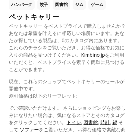
ハンバーグ
餃子
図書館
ジム
ゲーム
ペットキャリー
ペットキャリー をベストプライスで購入しませんか？
あなたは希望を叶えるに相応しい場所にいます。あな
たが探している製品は、0のカタログ内にあります。
これらのチラシをご覧いただき、お得な価格でお気に
入りの商品を見つけてください。
Kimbino.jp
をご利用
いただくと、ベストプライスを素早く簡単に見つける
ことができます。
現在、これらのショップでペットキャリーのセールが
開催中です。
割引価格は以下のリーフレット:
でご確認いただけます。 さらにショッピングをお楽し
みになりたい場合は、気になるストアとそのカタログ
をクリックしてください。
トイレ
,
図書館
,
時計
,
鍋
そ
して
ソファー
をご覧いただき、お得な価格で素敵な商