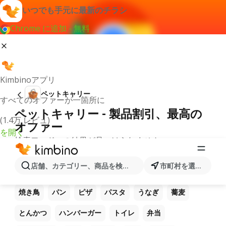
いつでも手元に最新のチラシ
Chrome に追加 - 無料
Kimbinoアプリ
ペットキャリー
すべてのオファーが一箇所に
ペットキャリー - 製品割引、最高の
(1.4万 レビュ)
オファー
を開く
検索ワードへの結果が見つけられません。
他のお気に入り製品
店舗、カテゴリー、商品を検索...
市町村を選択します
ラーメン
コーヒー
ご飯
うどん
電卓
焼き鳥
パン
ピザ
パスタ
うなぎ
蕎麦
とんかつ
ハンバーガー
トイレ
弁当