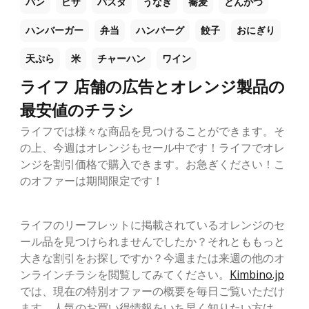
パン
ピザ
パスタ
うなぎ
蕎麦
とんかつ
ハンバーガー
弁当
ハンバーグ
餃子
おにぎり
天ぷら
米
チャーハン
ワイン
ライフ 店舗の広告とオレンジ製品の
最安値のチラシ
ライフでは様々な商品を見つけることができます。そ
の上、今週はオレンジもセール中です！ライフでオレ
ンジを割引価格で購入できます。お急ぎください！こ
のオファーは期間限定です！
ライフのリーフレットに掲載されているオレンジのセ
ール品を見つけられませんでしたか？それとももっと
大きな割引をお探しですか？今週または来週の他のオ
ンラインチラシを閲覧してみてください。
Kimbino.jp
では、現在の特別オファーの概要を毎日ご覧いただけ
ます。人気のお買い得情報をいち早く知りたい方は、