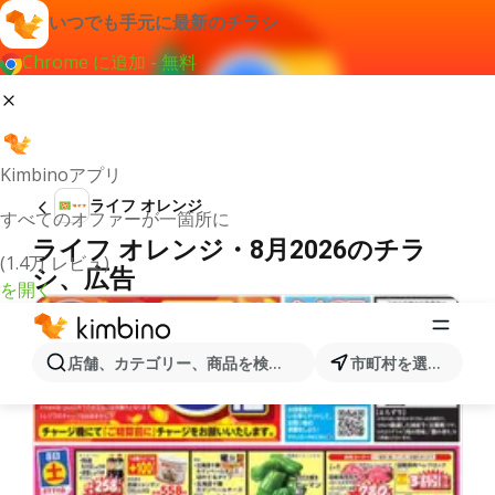
いつでも手元に最新のチラシ
Chrome に追加 - 無料
Kimbinoアプリ
ライフ オレンジ
すべてのオファーが一箇所に
ライフ オレンジ・8月2026のチラ
(1.4万 レビュ)
シ、広告
を開く
店舗、カテゴリー、商品を検索...
市町村を選択します