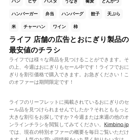
パン
ピザ
パスタ
うなぎ
蕎麦
とんかつ
ハンバーガー
弁当
ハンバーグ
餃子
天ぷら
米
チャーハン
ワイン
柿
ライフ 店舗の広告とおにぎり製品の
最安値のチラシ
ライフでは様々な商品を見つけることができます。そ
の上、今週はおにぎりもセール中です！ライフでおに
ぎりを割引価格で購入できます。お急ぎください！こ
のオファーは期間限定です！
ライフのリーフレットに掲載されているおにぎりのセ
ール品を見つけられませんでしたか？それとももっと
大きな割引をお探しですか？今週または来週の他のオ
ンラインチラシを閲覧してみてください。
Kimbino.jp
では、現在の特別オファーの概要を毎日ご覧いただけ
ます。人気のお買い得情報をいち早く知りたい方は、