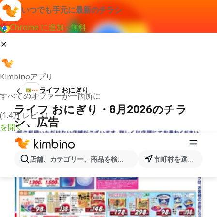
いつでも手元に最新のチラシ
Chrome に追加 - 無料
Kimbinoアプリ
ライフ おにぎり
すべてのオファーが一箇所に
ライフ おにぎり・8月2026のチラ
(1.4万 レビュ)
シ、広告
を開く
店舗、カテゴリー、商品を検索...
市町村を選択します