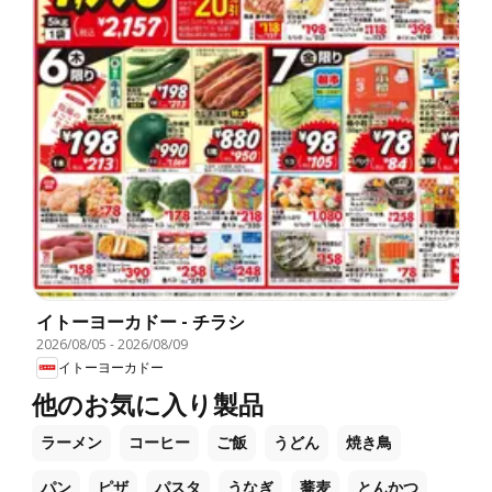
イトーヨーカドー - チラシ
2026/08/05
-
2026/08/09
イトーヨーカドー
他のお気に入り製品
ラーメン
コーヒー
ご飯
うどん
焼き鳥
パン
ピザ
パスタ
うなぎ
蕎麦
とんかつ