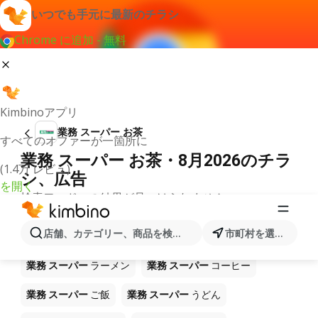
いつでも手元に最新のチラシ
Chrome に追加 - 無料
Kimbinoアプリ
業務 スーパー お茶
すべてのオファーが一箇所に
業務 スーパー お茶・8月2026のチラ
(1.4万 レビュ)
シ、広告
を開く
検索ワードへの結果が見つけられません。
ショップ 業務 スーパー で販売中の
店舗、カテゴリー、商品を検索...
市町村を選択します
他製品
業務 スーパー
ラーメン
業務 スーパー
コーヒー
業務 スーパー
ご飯
業務 スーパー
うどん