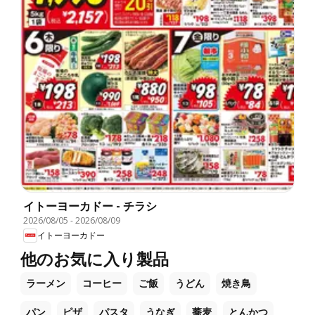
イトーヨーカドー - チラシ
2026/08/05
-
2026/08/09
イトーヨーカドー
他のお気に入り製品
ラーメン
コーヒー
ご飯
うどん
焼き鳥
パン
ピザ
パスタ
うなぎ
蕎麦
とんかつ