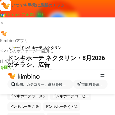
いつでも手元に最新のチラシ
Chrome に追加 - 無料
Kimbinoアプリ
ドンキホーテ ネクタリン
すべてのオファーが一箇所に
ドンキホーテ ネクタリン・8月2026
(1.4万 レビュ)
のチラシ、広告
を開く
検索ワードへの結果が見つけられません。
ショップ ドンキホーテ で販売中の
店舗、カテゴリー、商品を検索...
市町村を選択します
他製品
ドンキホーテ
ラーメン
ドンキホーテ
コーヒー
ドンキホーテ
ご飯
ドンキホーテ
うどん