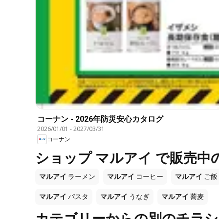
コーナン - 2026年防災安心カタログ
2026/01/01
-
2027/03/31
コーナン
ショップ マルアイ で販売中
マルアイ
ラーメン
マルアイ
コーヒー
マルアイ
ご飯
マルアイ
パスタ
マルアイ
うなぎ
マルアイ
蕎麦
カテゴリーからの別のチラシ