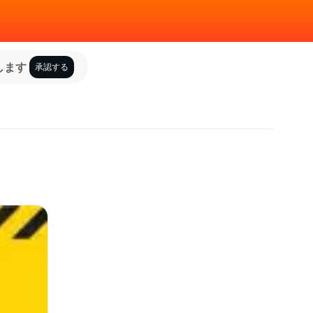
します
承認する