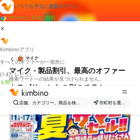
いつでも手元に最新のチラシ
Chrome に追加 - 無料
Kimbinoアプリ
マイク
すべてのオファーが一箇所に
マイク - 製品割引、最高のオファー
(1.4万 レビュ)
検索ワードへの結果が見つけられません。
を開く
カテゴリーからの別のチラシ
店舗、カテゴリー、商品を検索...
市町村を選択します