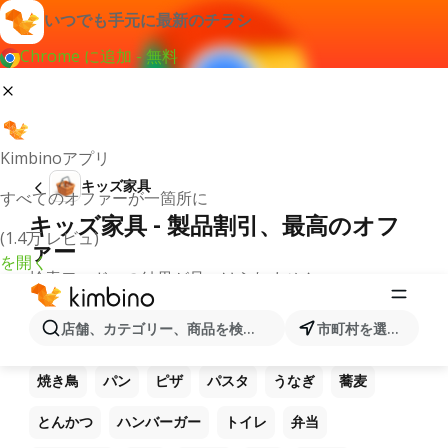
いつでも手元に最新のチラシ
Chrome に追加 - 無料
Kimbinoアプリ
キッズ家具
すべてのオファーが一箇所に
キッズ家具 - 製品割引、最高のオフ
(1.4万 レビュ)
ァー
を開く
検索ワードへの結果が見つけられません。
他のお気に入り製品
店舗、カテゴリー、商品を検索...
市町村を選択します
ラーメン
コーヒー
ご飯
うどん
電卓
焼き鳥
パン
ピザ
パスタ
うなぎ
蕎麦
とんかつ
ハンバーガー
トイレ
弁当