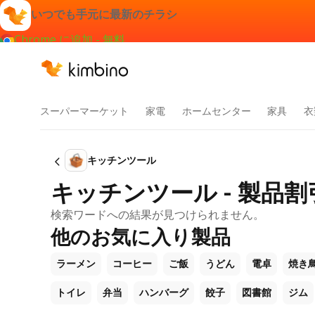
いつでも手元に最新のチラシ
Chrome に追加 - 無料
スーパーマーケット
家電
ホームセンター
家具
衣
キッチンツール
キッチンツール - 製品
検索ワードへの結果が見つけられません。
他のお気に入り製品
ラーメン
コーヒー
ご飯
うどん
電卓
焼き
トイレ
弁当
ハンバーグ
餃子
図書館
ジム