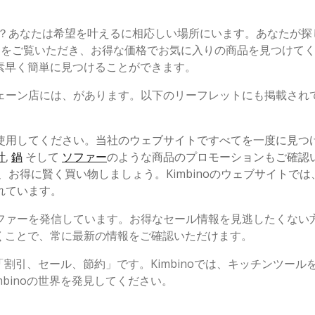
か？あなたは希望を叶えるに相応しい場所にいます。あなたが探
シをご覧いただき、お得な価格でお気に入りの商品を見つけて
素早く簡単に見つけることができます。
ェーン店には、があります。以下のリーフレットにも掲載され
使用してください。当社のウェブサイトですべてを一度に見つ
計
,
鍋
そして
ソファー
のような商品のプロモーションもご確認
お得に賢く買い物しましょう。Kimbinoのウェブサイトでは
れています。
ファーを発信しています。お得なセール情報を見逃したくない
くことで、常に最新の情報をご確認いただけます。
「割引、セール、節約」です。Kimbinoでは、キッチンツール
binoの世界を発見してください。