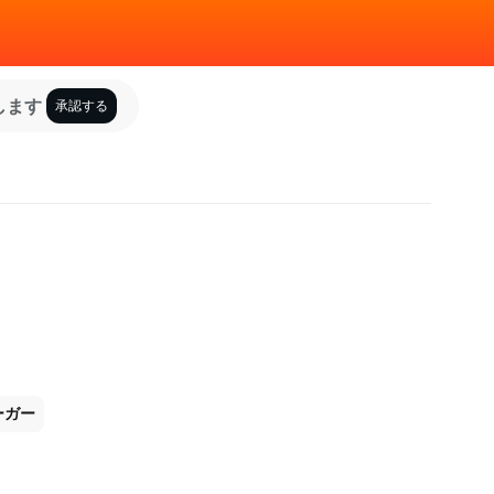
します
承認する
ーガー