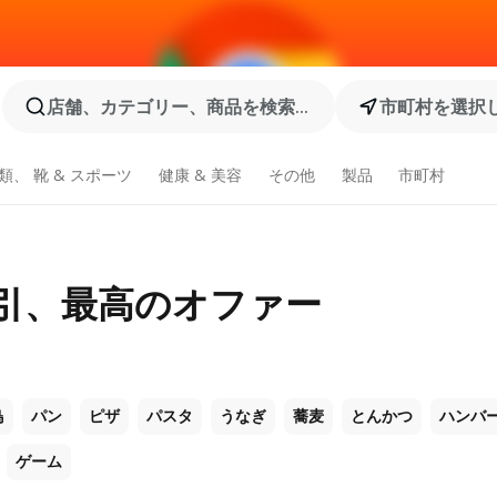
店舗、カテゴリー、商品を検索...
市町村を選択
類、 靴 & スポーツ
健康 & 美容
その他
製品
市町村
割引、最高のオファー
鳥
パン
ピザ
パスタ
うなぎ
蕎麦
とんかつ
ハンバ
ゲーム