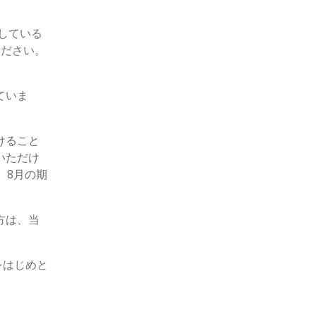
している
ください。
ていま
けること
いただけ
、8月の期
方は、当
をはじめと