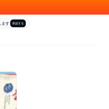
します
承認する