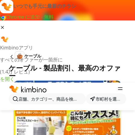
いつでも手元に最新のチラシ
Chrome に追加 - 無料
Kimbinoアプリ
ケーブル
すべてのオファーが一箇所に
ケーブル - 製品割引、最高のオファ
(1.4万 レビュ)
ー
を開く
店舗、カテゴリー、商品を検索...
市町村を選択します