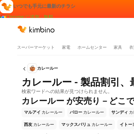
いつでも手元に最新のチラシ
Chrome に追加 - 無料
スーパーマーケット
家電
ホームセンター
家具
衣
カレールー
カレールー - 製品割引
検索ワードへの結果が見つけられません。
カレールー が安売り－どこ
マルアイ
カレールー
バロー
カレールー
サンディ
カ
西友
カレールー
マックスバリュ
カレールー
イトー