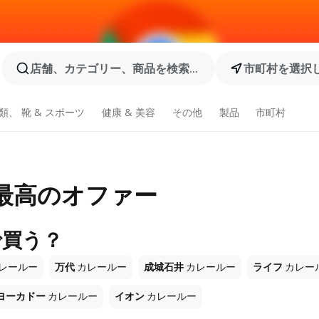
店舗、カテゴリー、商品を検索...
市町村を選択
類、 靴 & スポーツ
健康 & 美容
その他
製品
市町村
、最高のオファー
で買う？
レールー
万代
カレールー
成城石井
カレールー
ライフ
カレー
ヨーカドー
カレールー
イオン
カレールー