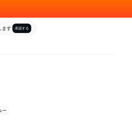
します
承認する
ルー