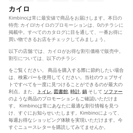
カイロ
Kimbinoは常に最安値で商品をお届けします。本日の
特売: カイロ!カイロのプロモーションは、0のチラシに
掲載中。すべてのカタログに目を通して、一番お得に
買い物できるお店をチェックしてみましょう。
以下の店舗:では、カイロがお得な割引価格で販売中。
割引については、以下のチラシ:
をご覧ください。 商品を購入する際に節約したい場合
は、検索バーを使用してください。当社のウェブサイ
トですべてを一度に見つけることができるのが最大の
利点。また、
トイレ
,
図書館
,
時計
,
鍋
そして
ソファー
のような商品のプロモーションもご確認いただけま
す。 Kimbinoは常にあなたに最適な割引情報を見つ
け、すぐにお知らせいたします。Kimbinoによって、
毎週お得なショッピング体験を実現いただけます。今
すぐニュースレターを購読してみてませんか。