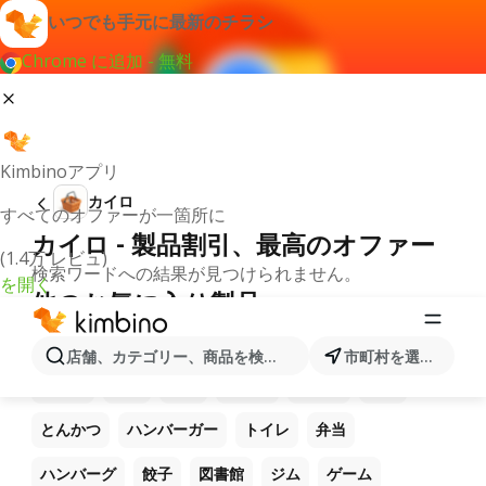
いつでも手元に最新のチラシ
Chrome に追加 - 無料
Kimbinoアプリ
カイロ
すべてのオファーが一箇所に
カイロ - 製品割引、最高のオファー
(1.4万 レビュ)
検索ワードへの結果が見つけられません。
を開く
他のお気に入り製品
ラーメン
コーヒー
ご飯
うどん
電卓
店舗、カテゴリー、商品を検索...
市町村を選択します
焼き鳥
パン
ピザ
パスタ
うなぎ
蕎麦
とんかつ
ハンバーガー
トイレ
弁当
ハンバーグ
餃子
図書館
ジム
ゲーム