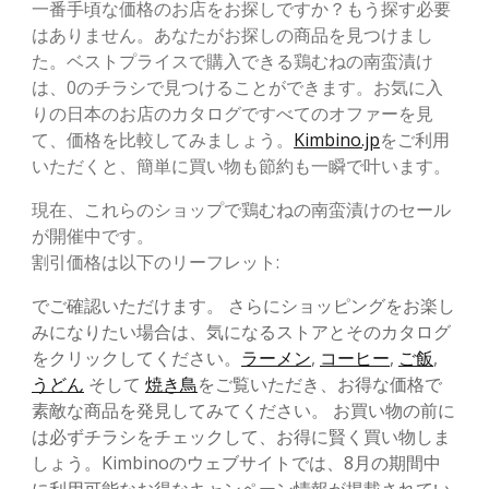
一番手頃な価格のお店をお探しですか？もう探す必要
はありません。あなたがお探しの商品を見つけまし
た。ベストプライスで購入できる鶏むねの南蛮漬け
は、0のチラシで見つけることができます。お気に入
りの日本のお店のカタログですべてのオファーを見
て、価格を比較してみましょう。
Kimbino.jp
をご利用
いただくと、簡単に買い物も節約も一瞬で叶います。
現在、これらのショップで鶏むねの南蛮漬けのセール
が開催中です。
割引価格は以下のリーフレット:
でご確認いただけます。 さらにショッピングをお楽し
みになりたい場合は、気になるストアとそのカタログ
をクリックしてください。
ラーメン
,
コーヒー
,
ご飯
,
うどん
そして
焼き鳥
をご覧いただき、お得な価格で
素敵な商品を発見してみてください。 お買い物の前に
は必ずチラシをチェックして、お得に賢く買い物しま
しょう。Kimbinoのウェブサイトでは、8月の期間中
に利用可能なお得なキャンペーン情報が掲載されてい