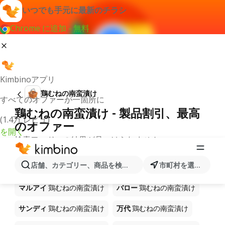
いつでも手元に最新のチラシ
Chrome に追加 - 無料
Kimbinoアプリ
鶏むねの南蛮漬け
すべてのオファーが一箇所に
鶏むねの南蛮漬け - 製品割引、最高
(1.4万 レビュ)
のオファー
を開く
検索ワードへの結果が見つけられません。
鶏むねの南蛮漬け が安売り－どこで
店舗、カテゴリー、商品を検索...
市町村を選択します
買う？
マルアイ
鶏むねの南蛮漬け
バロー
鶏むねの南蛮漬け
サンディ
鶏むねの南蛮漬け
万代
鶏むねの南蛮漬け