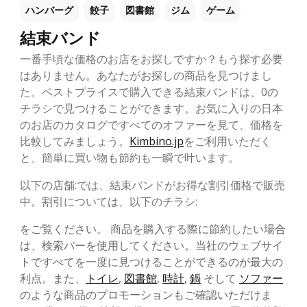
ハンバーグ
餃子
図書館
ジム
ゲーム
結束バンド
一番手頃な価格のお店をお探しですか？もう探す必要
はありません。あなたがお探しの商品を見つけまし
た。ベストプライスで購入できる結束バンドは、0の
チラシで見つけることができます。お気に入りの日本
のお店のカタログですべてのオファーを見て、価格を
比較してみましょう。
Kimbino.jp
をご利用いただく
と、簡単に買い物も節約も一瞬で叶います。
以下の店舗:では、結束バンドがお得な割引価格で販売
中。割引については、以下のチラシ:
をご覧ください。 商品を購入する際に節約したい場合
は、検索バーを使用してください。当社のウェブサイ
トですべてを一度に見つけることができるのが最大の
利点。また、
トイレ
,
図書館
,
時計
,
鍋
そして
ソファー
のような商品のプロモーションもご確認いただけま