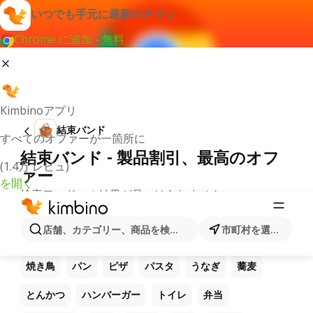
いつでも手元に最新のチラシ
Chrome に追加 - 無料
Kimbinoアプリ
結束バンド
すべてのオファーが一箇所に
結束バンド - 製品割引、最高のオフ
(1.4万 レビュ)
ァー
を開く
検索ワードへの結果が見つけられません。
他のお気に入り製品
店舗、カテゴリー、商品を検索...
市町村を選択します
ラーメン
コーヒー
ご飯
うどん
電卓
焼き鳥
パン
ピザ
パスタ
うなぎ
蕎麦
とんかつ
ハンバーガー
トイレ
弁当