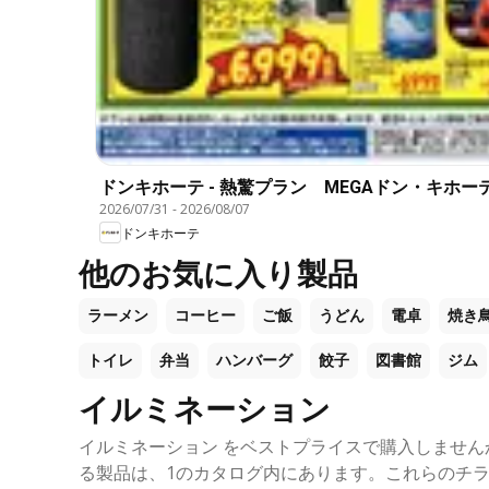
ドンキホーテ - 熱驚プラン MEGAドン・キホー
2026/07/31
-
2026/08/07
ドンキホーテ
他のお気に入り製品
ラーメン
コーヒー
ご飯
うどん
電卓
焼き
トイレ
弁当
ハンバーグ
餃子
図書館
ジム
イルミネーション
イルミネーション をベストプライスで購入しませ
る製品は、1のカタログ内にあります。これらのチ