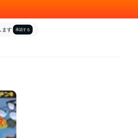
します
承認する