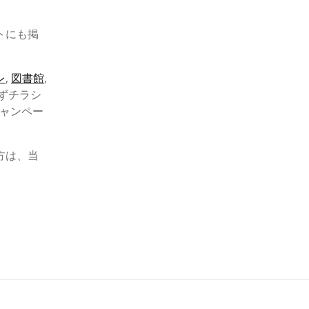
トにも掲
レ
,
図書館
,
ずチラシ
キャンペー
方は、当