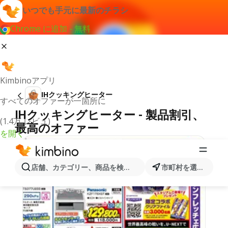
いつでも手元に最新のチラシ
Chrome に追加 - 無料
Kimbinoアプリ
IHクッキングヒーター
すべてのオファーが一箇所に
IHクッキングヒーター - 製品割引、
(1.4万 レビュ)
最高のオファー
を開く
店舗、カテゴリー、商品を検索...
市町村を選択します