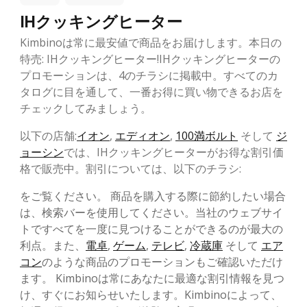
IHクッキングヒーター
Kimbinoは常に最安値で商品をお届けします。本日の
特売: IHクッキングヒーター!IHクッキングヒーターの
プロモーションは、4のチラシに掲載中。すべてのカ
タログに目を通して、一番お得に買い物できるお店を
チェックしてみましょう。
以下の店舗:
イオン
,
エディオン
,
100満ボルト
そして
ジ
ョーシン
では、IHクッキングヒーターがお得な割引価
格で販売中。割引については、以下のチラシ:
をご覧ください。 商品を購入する際に節約したい場合
は、検索バーを使用してください。当社のウェブサイ
トですべてを一度に見つけることができるのが最大の
利点。また、
電卓
,
ゲーム
,
テレビ
,
冷蔵庫
そして
エア
コン
のような商品のプロモーションもご確認いただけ
ます。 Kimbinoは常にあなたに最適な割引情報を見つ
け、すぐにお知らせいたします。Kimbinoによって、