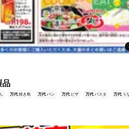
製品
ん
万代
焼き鳥
万代
パン
万代
ピザ
万代
パスタ
万代
う