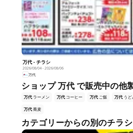
万代 - チラシ
2026/08/04
-
2026/08/06
万代
ショップ 万代 で販売中の他
万代
ラーメン
万代
コーヒー
万代
ご飯
万代
うど
万代
蕎麦
カテゴリーからの別のチラシ