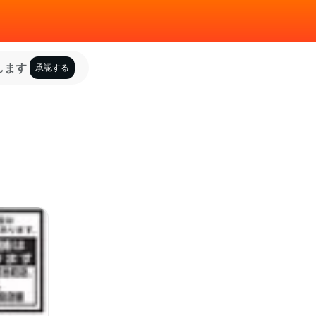
します
承認する