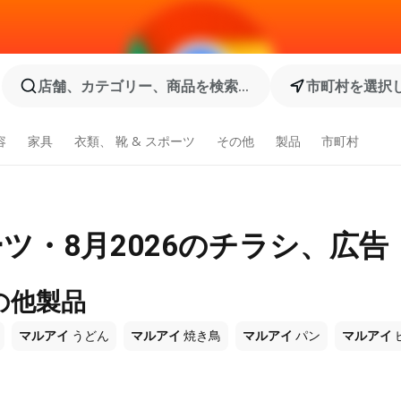
店舗、カテゴリー、商品を検索...
市町村を選択
容
家具
衣類、 靴 & スポーツ
その他
製品
市町村
ツ・8月2026のチラシ、広告
の他製品
マルアイ
うどん
マルアイ
焼き鳥
マルアイ
パン
マルアイ