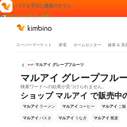
いつでも手元に最新のチラシ
Chrome に追加 - 無料
スーパーマーケット
家電
ホームセンター
健康 & 美
マルアイ グレープフルーツ
マルアイ グレープフルー
検索ワードへの結果が見つけられません。
ショップ マルアイ で販売中
マルアイ
ラーメン
マルアイ
コーヒー
マルアイ
ご飯
マルアイ
パスタ
マルアイ
うなぎ
マルアイ
蕎麦