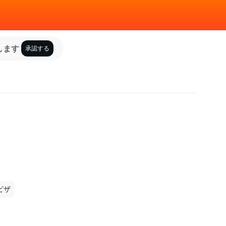
します
承認する
ピザ