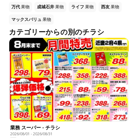
万代
果物
成城石井
果物
ライフ
果物
西友
果物
マックスバリュ
果物
カテゴリーからの別のチラシ
業務 スーパー - チラシ
2026/08/01
-
2026/08/31