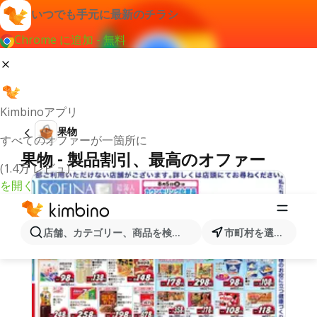
いつでも手元に最新のチラシ
Chrome に追加 - 無料
Kimbinoアプリ
果物
すべてのオファーが一箇所に
果物 - 製品割引、最高のオファー
(1.4万 レビュ)
を開く
店舗、カテゴリー、商品を検索...
市町村を選択します