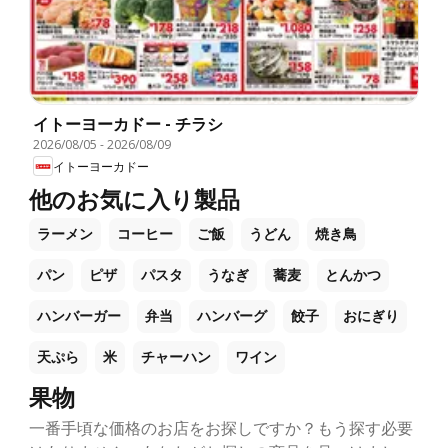
イトーヨーカドー - チラシ
2026/08/05
-
2026/08/09
イトーヨーカドー
他のお気に入り製品
ラーメン
コーヒー
ご飯
うどん
焼き鳥
パン
ピザ
パスタ
うなぎ
蕎麦
とんかつ
ハンバーガー
弁当
ハンバーグ
餃子
おにぎり
天ぷら
米
チャーハン
ワイン
果物
一番手頃な価格のお店をお探しですか？もう探す必要