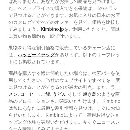
はありません。あなたがお探しの商品を見つけまし
た。ベストプライスで購入できる果物は、1のチラシ
で見つけることができます。お気に入りの日本のお店
のカタログですべてのオファーを見て、価格を比較し
てみましょう。
Kimbino.jp
をご利用いただくと、簡単
に買い物も節約も一瞬で叶います。
果物をお得な割引価格で販売しているチェーン店に
は、
ハッピードラッグ
があります。以下のリーフレッ
トにも掲載されています。:
商品を購入する際に節約したい場合は、検索バーを使
用してください。当社のウェブサイトですべてを一度
に見つけることができるのが最大の利点。また、
ラー
メン
,
コーヒー
,
ご飯
,
うどん
そして
焼き鳥
のような商
品のプロモーションもご確認いただけます。 Kimbino
は常にあなたに最適な割引情報を見つけ、すぐにお知
らせいたします。Kimbinoによって、毎週お得なショ
ッピング体験を実現いただけます。今すぐニュースレ
ターを購読してみてませんか。