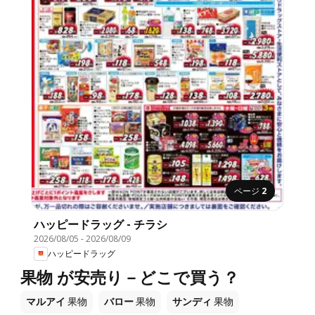
ページ
2
ハッピードラッグ - チラシ
2026/08/05
-
2026/08/09
ハッピードラッグ
果物 が安売り－どこで買う？
マルアイ
果物
バロー
果物
サンディ
果物