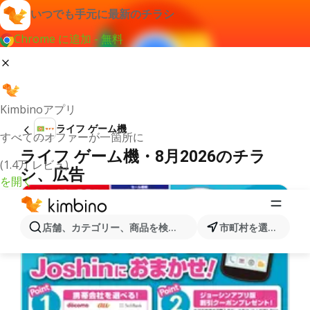
いつでも手元に最新のチラシ
Chrome に追加 - 無料
Kimbinoアプリ
ライフ ゲーム機
すべてのオファーが一箇所に
ライフ ゲーム機・8月2026のチラ
(1.4万 レビュ)
シ、広告
を開く
店舗、カテゴリー、商品を検索...
市町村を選択します