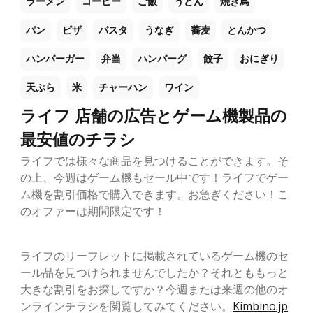
ラーメン
コーヒー
ご飯
うどん
焼き鳥
パン
ピザ
パスタ
うなぎ
蕎麦
とんかつ
ハンバーガー
弁当
ハンバーグ
餃子
おにぎり
天ぷら
米
チャーハン
ワイン
ライフ 店舗の広告とゲーム機製品の
最安値のチラシ
ライフでは様々な商品を見つけることができます。そ
の上、今週はゲーム機もセール中です！ライフでゲー
ム機を割引価格で購入できます。お急ぎください！こ
のオファーは期間限定です！
ライフのリーフレットに掲載されているゲーム機のセ
ール品を見つけられませんでしたか？それとももっと
大きな割引をお探しですか？今週または来週の他のオ
ンラインチラシを閲覧してみてください。
Kimbino.jp