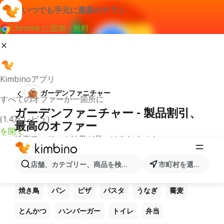
いつでも手元に最新のチラシ
Chrome に追加 - 無料
Kimbinoアプリ
ガーデンファニチャー
すべてのオファーが一箇所に
ガーデンファニチャー - 製品割引、
(1.4万 レビュ)
最高のオファー
を開く
検索ワードへの結果が見つけられません。
他のお気に入り製品
店舗、カテゴリー、商品を検索...
市町村を選択します
ラーメン
コーヒー
ご飯
うどん
電卓
焼き鳥
パン
ピザ
パスタ
うなぎ
蕎麦
とんかつ
ハンバーガー
トイレ
弁当