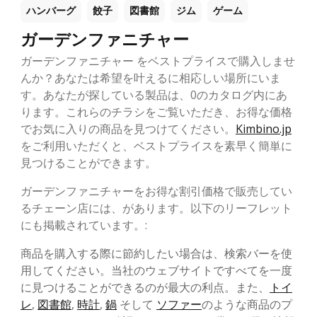
ハンバーグ
餃子
図書館
ジム
ゲーム
ガーデンファニチャー
ガーデンファニチャー をベストプライスで購入しませ
んか？あなたは希望を叶えるに相応しい場所にいま
す。あなたが探している製品は、0のカタログ内にあ
ります。これらのチラシをご覧いただき、お得な価格
でお気に入りの商品を見つけてください。
Kimbino.jp
をご利用いただくと、ベストプライスを素早く簡単に
見つけることができます。
ガーデンファニチャーをお得な割引価格で販売してい
るチェーン店には、があります。以下のリーフレット
にも掲載されています。:
商品を購入する際に節約したい場合は、検索バーを使
用してください。当社のウェブサイトですべてを一度
に見つけることができるのが最大の利点。また、
トイ
レ
,
図書館
,
時計
,
鍋
そして
ソファー
のような商品のプ