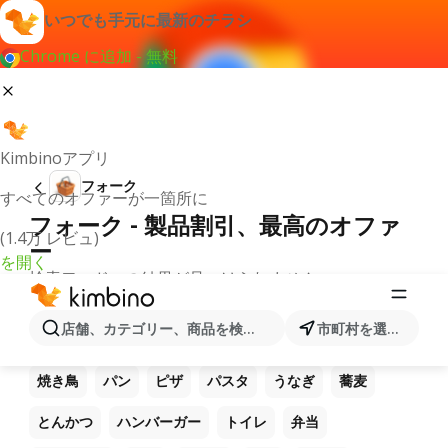
いつでも手元に最新のチラシ
Chrome に追加 - 無料
Kimbinoアプリ
フォーク
すべてのオファーが一箇所に
フォーク - 製品割引、最高のオファ
(1.4万 レビュ)
ー
を開く
検索ワードへの結果が見つけられません。
他のお気に入り製品
店舗、カテゴリー、商品を検索...
市町村を選択します
ラーメン
コーヒー
ご飯
うどん
電卓
焼き鳥
パン
ピザ
パスタ
うなぎ
蕎麦
とんかつ
ハンバーガー
トイレ
弁当