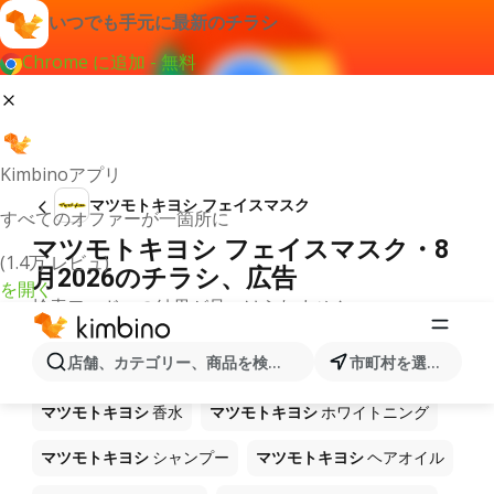
いつでも手元に最新のチラシ
Chrome に追加 - 無料
Kimbinoアプリ
マツモトキヨシ フェイスマスク
すべてのオファーが一箇所に
マツモトキヨシ フェイスマスク・8
(1.4万 レビュ)
月2026のチラシ、広告
を開く
検索ワードへの結果が見つけられません。
ショップ マツモトキヨシ で販売中
店舗、カテゴリー、商品を検索...
市町村を選択します
の他製品
マツモトキヨシ
香水
マツモトキヨシ
ホワイトニング
マツモトキヨシ
シャンプー
マツモトキヨシ
ヘアオイル