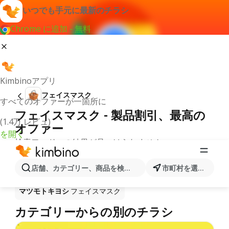
いつでも手元に最新のチラシ
Chrome に追加 - 無料
Kimbinoアプリ
フェイスマスク
すべてのオファーが一箇所に
フェイスマスク - 製品割引、最高の
(1.4万 レビュ)
オファー
を開く
検索ワードへの結果が見つけられません。
フェイスマスク が安売り－どこで買
店舗、カテゴリー、商品を検索...
市町村を選択します
う？
マツモトキヨシ
フェイスマスク
カテゴリーからの別のチラシ