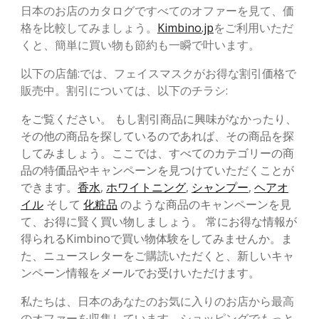
日本のお店のカタログですべてのオファーを見て、価
格を比較してみましょう。
Kimbino.jp
をご利用いただ
くと、簡単に買い物も節約も一瞬で叶います。
以下の店舗:では、フェイスマスクがお得な割引価格で
販売中。割引については、以下のチラシ:
をご覧ください。 もし割引商品に興味がなかったり、
その他の商品を探しているのであれば、その商品を探
してみましょう。ここでは、すべてのカテゴリーの商
品の特価品やキャンペーンを見つけていただくことが
できます。
香水
,
ホワイトニング
,
シャンプー
,
ヘアオ
イル
そして
化粧品
のような商品のキャンペーンを見
て、お得に賢く買い物しましょう。 常にお得な情報が
得られるKimbinoで買い物体験をしてみませんか。ま
た、ニュースレターをご購読いただくと、新しいキャ
ンペーン情報をメールでお受けいただけます。
私たちは、日本のあなたのお気に入りのお店から最高
のオファーを収集しています。ショッピングでもっと