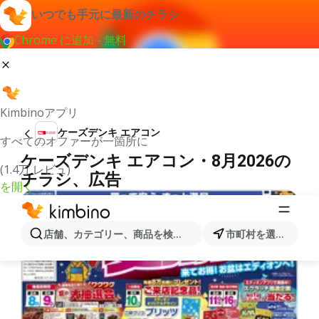
いつでも手元に最新のチラシ
Chrome に追加 - 無料
Kimbinoアプリ
ケーズデンキ エアコン
すべてのオファーが一箇所に
ケーズデンキ エアコン・8月2026の
(1.4万 レビュ)
チラシ、広告
を開く
店舗、カテゴリー、商品を検索...
市町村を選択します