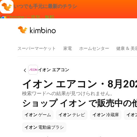
いつでも手元に最新のチラシ
Chrome に追加 - 無料
スーパーマーケット
家電
ホームセンター
健康 & 美
イオン エアコン
イオン エアコン・8月2
検索ワードへの結果が見つけられません。
ショップ イオン で販売中の
イオン
ゲーム
イオン
テレビ
イオン
冷蔵庫
イオ
イオン
電動歯ブラシ