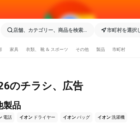
店舗、カテゴリー、商品を検索...
市町村を選択
容
家具
衣類、 靴 & スポーツ
その他
製品
市町村
026のチラシ、広告
他製品
ン
電話
イオン
ドライヤー
イオン
バッグ
イオン
洗濯機