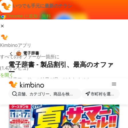
いつでも手元に最新のチラシ
Chrome に追加 - 無料
Kimbinoアプリ
電子辞書
すべてのオファーが一箇所に
電子辞書 - 製品割引、最高のオファ
(1.4万 レビュ)
ー
を開く
検索ワードへの結果が見つけられません。
カテゴリーからの別のチラシ
店舗、カテゴリー、商品を検索...
市町村を選択します