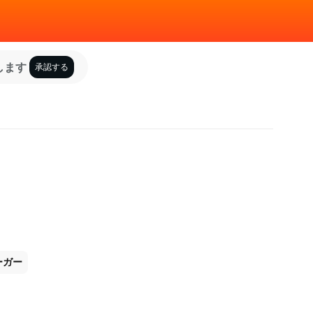
します
承認する
ーガー