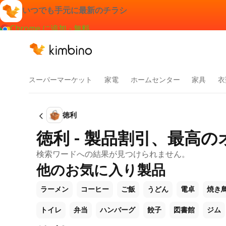
いつでも手元に最新のチラシ
Chrome に追加 - 無料
スーパーマーケット
家電
ホームセンター
家具
衣
徳利
徳利 - 製品割引、最高
検索ワードへの結果が見つけられません。
他のお気に入り製品
ラーメン
コーヒー
ご飯
うどん
電卓
焼き
トイレ
弁当
ハンバーグ
餃子
図書館
ジム