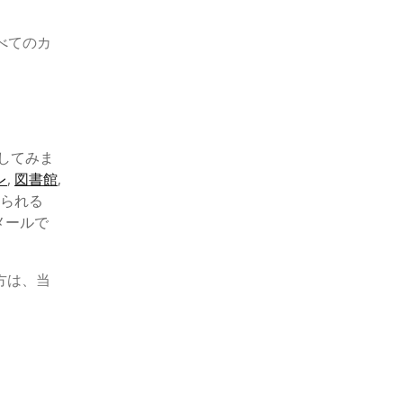
べてのカ
してみま
レ
,
図書館
,
得られる
メールで
方は、当