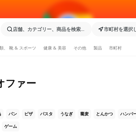
店舗、カテゴリー、商品を検索...
市町村を選択
類、 靴 & スポーツ
健康 & 美容
その他
製品
市町村
のオファー
鳥
パン
ピザ
パスタ
うなぎ
蕎麦
とんかつ
ハンバ
ゲーム