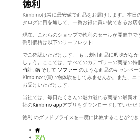
徳利
Kimbinoは常に最安値で商品をお届けします。本日
タログに目を通して、一番お得に買い物できるお店
現在、これらのショップで徳利のセールが開催中で
割引価格は以下のリーフレット:
でご確認いただけます。 もし割引商品に興味がな
しょう。ここでは、すべてのカテゴリーの商品の特
時計
,
鍋
そして
ソファー
のような商品のキャンペー
Kimbinoで買い物体験をしてみませんか。また
お受けいただけます。
当社では、毎日たくさんの魅力溢れる商品の最新オ
社の
Kimbino app
アプリをダウンロードしていただ
徳利 のグッドプライスを一度に比較することができま
製品