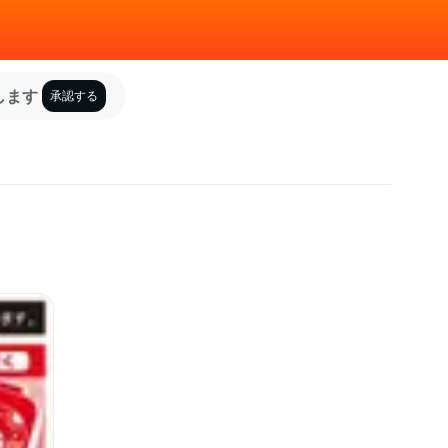
します
承認する