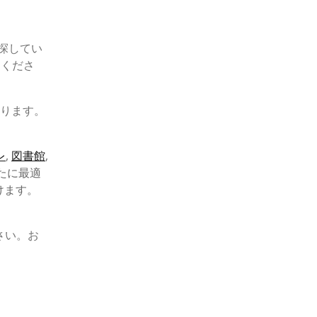
探してい
てくださ
ります。
レ
,
図書館
,
たに最適
けます。
さい。お