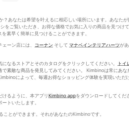
んか？あなたは希望を叶えるに相応しい場所にいます。あなたが
ラシをご覧いただき、お得な価格でお気に入りの商品を見つけ
スを素早く簡単に見つけることができます。
チェーン店には、
コーナン
そして
マナベインテリアハーツ
があ
気になるストアとそのカタログをクリックしてください。
トイ
で素敵な商品を発見してみてください。 Kimbinoは常にあな
imbinoによって、毎週お得なショッピング体験を実現いただ
だけるように、本アプリ
Kimbino app
をダウンロードしてくだ
ポートいたします。
ことができます。それがあなたのKimbinoです。