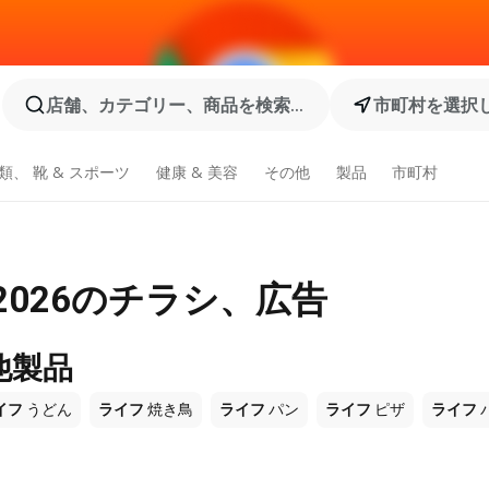
店舗、カテゴリー、商品を検索...
市町村を選択
類、 靴 & スポーツ
健康 & 美容
その他
製品
市町村
2026のチラシ、広告
他製品
イフ
うどん
ライフ
焼き鳥
ライフ
パン
ライフ
ピザ
ライフ