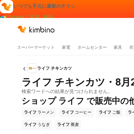
いつでも手元に最新のチラシ
Chrome に追加 - 無料
スーパーマーケット
家電
ホームセンター
家具
衣
ライフ チキンカツ
ライフ チキンカツ・8月
検索ワードへの結果が見つけられません。
ショップ ライフ で販売中の
ライフ
ラーメン
ライフ
コーヒー
ライフ
ご飯
ラ
ライフ
うなぎ
ライフ
蕎麦