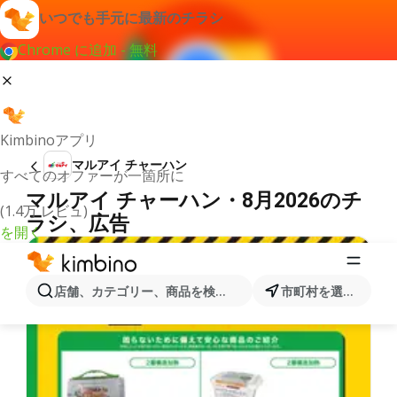
いつでも手元に最新のチラシ
Chrome に追加 - 無料
Kimbinoアプリ
マルアイ チャーハン
すべてのオファーが一箇所に
マルアイ チャーハン・8月2026のチ
(1.4万 レビュ)
ラシ、広告
を開く
店舗、カテゴリー、商品を検索...
市町村を選択します