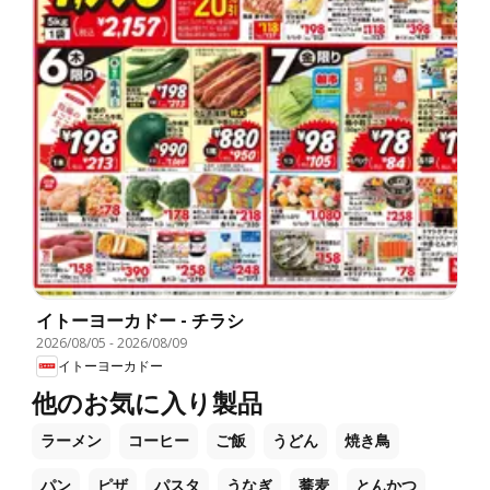
イトーヨーカドー - チラシ
2026/08/05
-
2026/08/09
イトーヨーカドー
他のお気に入り製品
ラーメン
コーヒー
ご飯
うどん
焼き鳥
パン
ピザ
パスタ
うなぎ
蕎麦
とんかつ