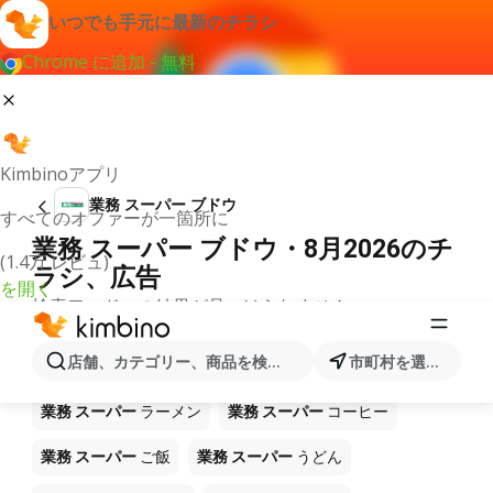
いつでも手元に最新のチラシ
Chrome に追加 - 無料
Kimbinoアプリ
業務 スーパー ブドウ
すべてのオファーが一箇所に
業務 スーパー ブドウ・8月2026のチ
(1.4万 レビュ)
ラシ、広告
を開く
検索ワードへの結果が見つけられません。
ショップ 業務 スーパー で販売中の
店舗、カテゴリー、商品を検索...
市町村を選択します
他製品
業務 スーパー
ラーメン
業務 スーパー
コーヒー
業務 スーパー
ご飯
業務 スーパー
うどん