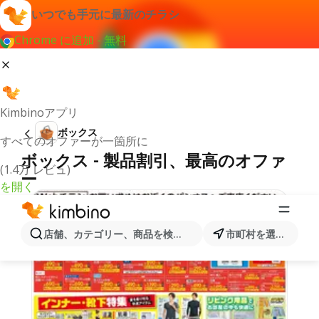
いつでも手元に最新のチラシ
Chrome に追加 - 無料
Kimbinoアプリ
ボックス
すべてのオファーが一箇所に
ボックス - 製品割引、最高のオファ
(1.4万 レビュ)
ー
を開く
店舗、カテゴリー、商品を検索...
市町村を選択します