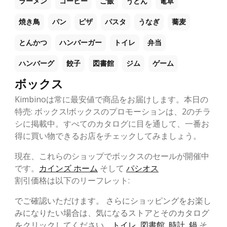
ラーメン
コーヒー
ご飯
うどん
電卓
焼き鳥
パン
ピザ
パスタ
うなぎ
蕎麦
とんかつ
ハンバーガー
トイレ
弁当
ハンバーグ
餃子
図書館
ジム
ゲーム
ボックス
Kimbinoは常に最安値で商品をお届けします。本日の
特売: ボックス!ボックスのプロモーションは、2のチラ
シに掲載中。すべてのカタログに目を通して、一番お
得に買い物できるお店をチェックしてみましょう。
現在、これらのショップでボックスのセールが開催中
です。
カインズ ホーム
そして
パシオス
割引価格は以下のリーフレット:
でご確認いただけます。 さらにショッピングをお楽し
みになりたい場合は、気になるストアとそのカタログ
をクリックしてください。
トイレ
,
図書館
,
時計
,
鍋
そ