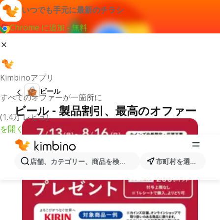
いつでも手元に最新のチラシ
Chrome に追加 - 無料
Kimbinoアプリ
ビール
すべてのオファーが一箇所に
ビール - 製品割引、最高のオファー
(1.4万 レビュ)
を開く
店舗、カテゴリー、商品を検索...
市町村を選択します