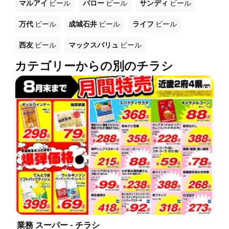
マルアイ
ビール
バロー
ビール
サンディ
ビール
万代
ビール
成城石井
ビール
ライフ
ビール
西友
ビール
マックスバリュ
ビール
カテゴリーからの別のチラシ
業務 スーパー - チラシ