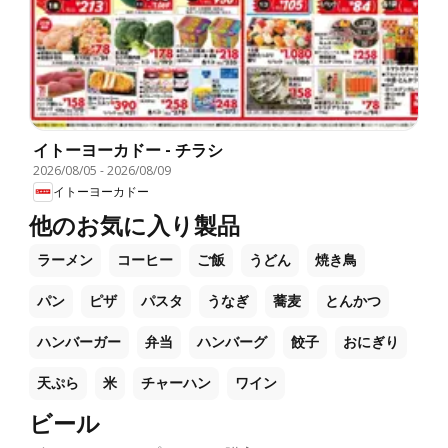
イトーヨーカドー - チラシ
2026/08/05
-
2026/08/09
イトーヨーカドー
他のお気に入り製品
ラーメン
コーヒー
ご飯
うどん
焼き鳥
パン
ピザ
パスタ
うなぎ
蕎麦
とんかつ
ハンバーガー
弁当
ハンバーグ
餃子
おにぎり
天ぷら
米
チャーハン
ワイン
ビール