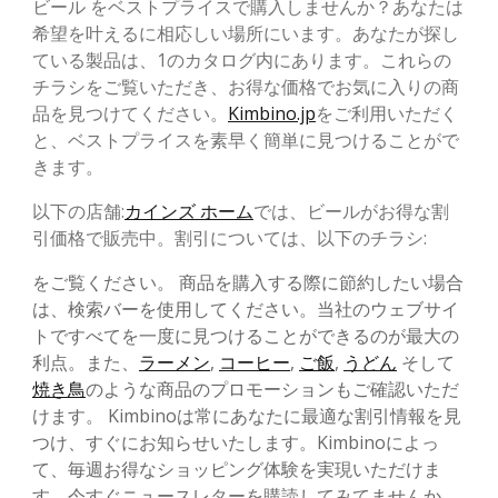
ビール をベストプライスで購入しませんか？あなたは
希望を叶えるに相応しい場所にいます。あなたが探し
ている製品は、1のカタログ内にあります。これらの
チラシをご覧いただき、お得な価格でお気に入りの商
品を見つけてください。
Kimbino.jp
をご利用いただく
と、ベストプライスを素早く簡単に見つけることがで
きます。
以下の店舗:
カインズ ホーム
では、ビールがお得な割
引価格で販売中。割引については、以下のチラシ:
をご覧ください。 商品を購入する際に節約したい場合
は、検索バーを使用してください。当社のウェブサイ
トですべてを一度に見つけることができるのが最大の
利点。また、
ラーメン
,
コーヒー
,
ご飯
,
うどん
そして
焼き鳥
のような商品のプロモーションもご確認いただ
けます。 Kimbinoは常にあなたに最適な割引情報を見
つけ、すぐにお知らせいたします。Kimbinoによっ
て、毎週お得なショッピング体験を実現いただけま
す。今すぐニュースレターを購読してみてませんか。