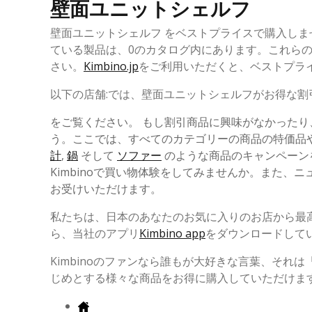
壁面ユニットシェルフ
壁面ユニットシェルフ をベストプライスで購入し
ている製品は、0のカタログ内にあります。これら
さい。
Kimbino.jp
をご利用いただくと、ベストプラ
以下の店舗:では、壁面ユニットシェルフがお得な割
をご覧ください。 もし割引商品に興味がなかった
う。ここでは、すべてのカテゴリーの商品の特価品
計
,
鍋
そして
ソファー
のような商品のキャンペーン
Kimbinoで買い物体験をしてみませんか。また
お受けいただけます。
私たちは、日本のあなたのお気に入りのお店から最
ら、当社のアプリ
Kimbino app
をダウンロードして
Kimbinoのファンなら誰もが大好きな言葉、それは
じめとする様々な商品をお得に購入していただけます。