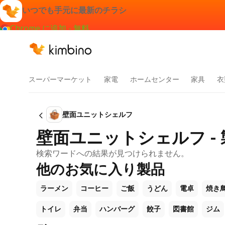
いつでも手元に最新のチラシ
Chrome に追加 - 無料
スーパーマーケット
家電
ホームセンター
家具
衣
壁面ユニットシェルフ
壁面ユニットシェルフ -
検索ワードへの結果が見つけられません。
他のお気に入り製品
ラーメン
コーヒー
ご飯
うどん
電卓
焼き
トイレ
弁当
ハンバーグ
餃子
図書館
ジム