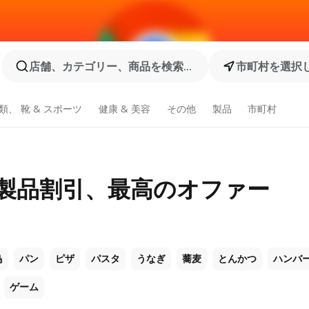
店舗、カテゴリー、商品を検索...
市町村を選択
類、 靴 & スポーツ
健康 & 美容
その他
製品
市町村
 製品割引、最高のオファー
鳥
パン
ピザ
パスタ
うなぎ
蕎麦
とんかつ
ハンバ
ゲーム