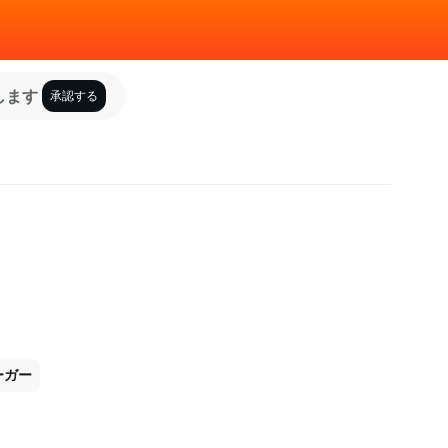
します
承認する
ーガー