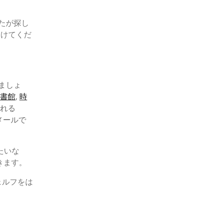
たが探し
つけてくだ
ましょ
書館
,
時
られる
メールで
たいな
きます。
ェルフをは