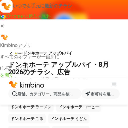
いつでも手元に最新のチラシ
Chrome に追加 - 無料
Kimbinoアプリ
ドンキホーテ アップルパイ
すべてのオファーが一箇所に
ドンキホーテ アップルパイ・8月
(1.4万 レビュ)
2026のチラシ、広告
を開く
検索ワードへの結果が見つけられません。
ショップ ドンキホーテ で販売中の
店舗、カテゴリー、商品を検索...
市町村を選択します
他製品
ドンキホーテ
ラーメン
ドンキホーテ
コーヒー
ドンキホーテ
ご飯
ドンキホーテ
うどん