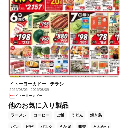
イトーヨーカドー - チラシ
2026/08/05
-
2026/08/09
イトーヨーカドー
他のお気に入り製品
ラーメン
コーヒー
ご飯
うどん
焼き鳥
パン
ピザ
パスタ
うなぎ
蕎麦
とんかつ