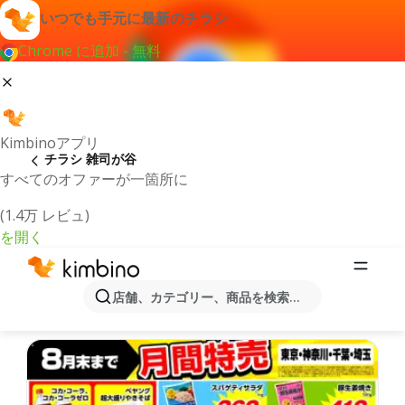
いつでも手元に最新のチラシ
Chrome に追加 - 無料
Kimbinoアプリ
チラシ 雑司が谷
すべてのオファーが一箇所に
(1.4万 レビュ)
を開く
最新のチラシとオファー雑司が谷
店舗、カテゴリー、商品を検索...
最新で人気のあるオファーを選択致しました