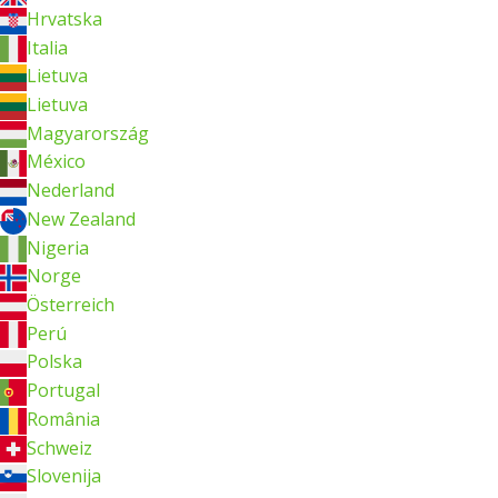
Hrvatska
Italia
Lietuva
Lietuva
Magyarország
México
Nederland
New Zealand
Nigeria
Norge
Österreich
Perú
Polska
Portugal
România
Schweiz
Slovenija