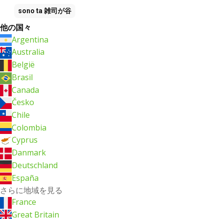
sono ta
雑司が谷
他の国々
Argentina
Australia
België
Brasil
Canada
Česko
Chile
Colombia
Cyprus
Danmark
Deutschland
España
さらに地域を見る
France
Great Britain