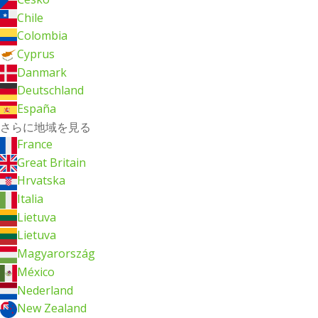
Chile
Colombia
Cyprus
Danmark
Deutschland
España
さらに地域を見る
France
Great Britain
Hrvatska
Italia
Lietuva
Lietuva
Magyarország
México
Nederland
New Zealand