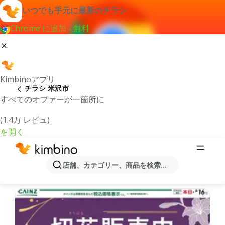
いつでも手元に最新のチラシ
Chrome に追加 - 無料
Kimbinoアプリ
チラシ 米沢市
すべてのオファーが一箇所に
(1.4万 レビュ)
を開く
最新のチラシとオファー米沢市
店舗、カテゴリー、商品を検索...
最新で人気のあるオファーを選択致しました