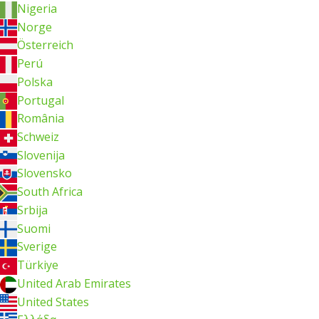
Nigeria
Norge
Österreich
Perú
Polska
Portugal
România
Schweiz
Slovenija
Slovensko
South Africa
Srbija
Suomi
Sverige
Türkiye
United Arab Emirates
United States