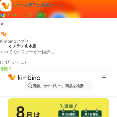
いつでも手元に最新のチラシ
Chrome に追加 - 無料
Kimbinoアプリ
チラシ 山木屋
すべてのオファーが一箇所に
(1.4万 レビュ)
を開く
最新のチラシとオファー山木屋
店舗、カテゴリー、商品を検索...
最新で人気のあるオファーを選択致しました