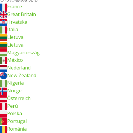
France
Great Britain
Hrvatska
Italia
Lietuva
Lietuva
Magyarország
México
Nederland
New Zealand
Nigeria
Norge
Österreich
Perú
Polska
Portugal
România