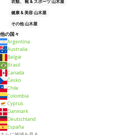
衣類、 靴 & スポーツ
山木屋
健康 & 美容
山木屋
その他
山木屋
他の国々
Argentina
Australia
België
Brasil
Canada
Česko
Chile
Colombia
Cyprus
Danmark
Deutschland
España
さらに地域を見る