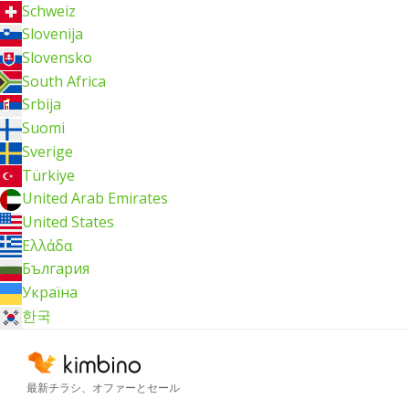
Schweiz
Slovenija
Slovensko
South Africa
Srbija
Suomi
Sverige
Türkiye
United Arab Emirates
United States
Ελλάδα
България
Україна
한국
最新チラシ、オファーとセール