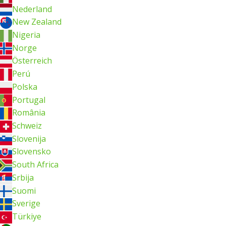
Nederland
New Zealand
Nigeria
Norge
Österreich
Perú
Polska
Portugal
România
Schweiz
Slovenija
Slovensko
South Africa
Srbija
Suomi
Sverige
Türkiye