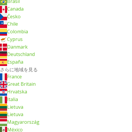
Brasil
Canada
Česko
Chile
Colombia
Cyprus
Danmark
Deutschland
España
さらに地域を見る
France
Great Britain
Hrvatska
Italia
Lietuva
Lietuva
Magyarország
México