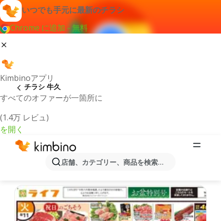
いつでも手元に最新のチラシ
Chrome に追加 - 無料
Kimbinoアプリ
チラシ 牛久
すべてのオファーが一箇所に
(1.4万 レビュ)
を開く
最新のチラシとオファー牛久
店舗、カテゴリー、商品を検索...
最新で人気のあるオファーを選択致しました