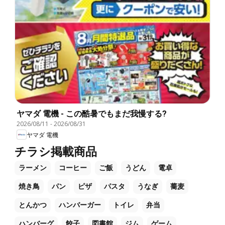
ヤマダ 電機 - この酷暑でもまだ我慢する?
2026/08/11
-
2026/08/31
ヤマダ 電機
チラシ掲載商品
ラーメン
コーヒー
ご飯
うどん
電卓
焼き鳥
パン
ピザ
パスタ
うなぎ
蕎麦
とんかつ
ハンバーガー
トイレ
弁当
ハンバーグ
餃子
図書館
ジム
ゲーム