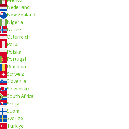
Nederland
New Zealand
Nigeria
Norge
Österreich
Perú
Polska
Portugal
România
Schweiz
Slovenija
Slovensko
South Africa
Srbija
Suomi
Sverige
Türkiye