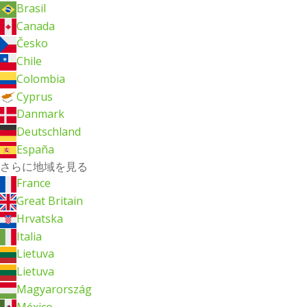
Brasil
Canada
Česko
Chile
Colombia
Cyprus
Danmark
Deutschland
España
さらに地域を見る
France
Great Britain
Hrvatska
Italia
Lietuva
Lietuva
Magyarország
México