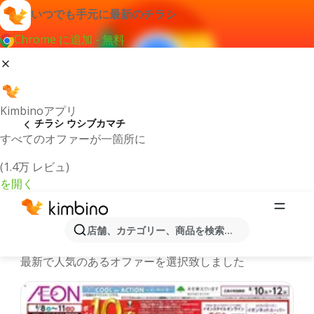
いつでも手元に最新のチラシ
Chrome に追加 - 無料
Kimbinoアプリ
チラシ ウシブカマチ
すべてのオファーが一箇所に
(1.4万 レビュ)
を開く
最新のチラシとオファーウシブカマ
店舗、カテゴリー、商品を検索...
チ
最新で人気のあるオファーを選択致しました