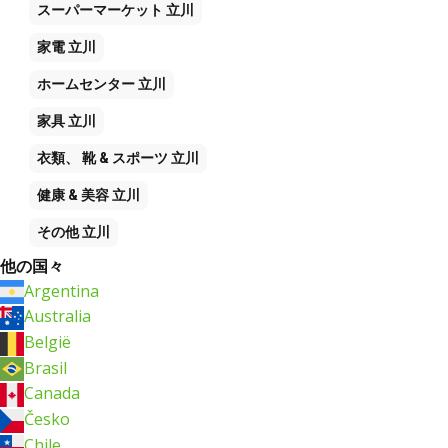
スーパーマーケット
立川
家電
立川
ホームセンター
立川
家具
立川
衣類、 靴 & スポーツ
立川
健康 & 美容
立川
その他
立川
他の国々
Argentina
Australia
België
Brasil
Canada
Česko
Chile