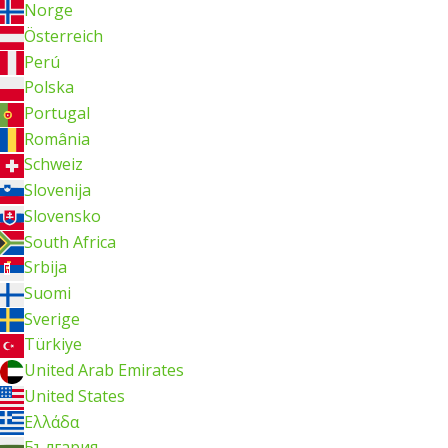
Norge
Österreich
Perú
Polska
Portugal
România
Schweiz
Slovenija
Slovensko
South Africa
Srbija
Suomi
Sverige
Türkiye
United Arab Emirates
United States
Ελλάδα
България