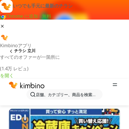
いつでも手元に最新のチラシ
Chrome に追加 - 無料
Kimbinoアプリ
チラシ 立川
すべてのオファーが一箇所に
(1.4万 レビュ)
を開く
最新のチラシとオファー立川
店舗、カテゴリー、商品を検索...
最新で人気のあるオファーを選択致しました