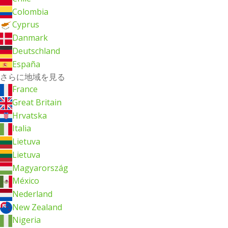
Colombia
Cyprus
Danmark
Deutschland
España
さらに地域を見る
France
Great Britain
Hrvatska
Italia
Lietuva
Lietuva
Magyarország
México
Nederland
New Zealand
Nigeria